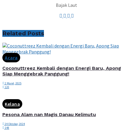
Bajak Laut
Related
Posts
Acara
Coconuttreez Kembali dengan Energi Baru, Apong
Siap Menggebrak Panggung!
2 Maret, 2025
120
Kelana
Pesona Alam nan Magis Danau Kelimutu
24 Oktober, 2024
148