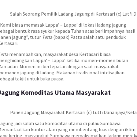
Salah Seorang Pemilik Ladang Jagung di Kertasari (c) Lutfi
“Kami biasa memasak Lappa’ – Lappa’ di lokasi ladang jagung
sebagai bentuk rasa syukur kepada Tuhan atas berlimpahnya hasil
panen jagung”, tutur
Tetta
(bapak) Patta salah satu penduduk
ertasari.
Tetta
menambahkan
,
masyarakat desa Kertasari biasa
menghidangkan Lappa’ – Lappa’ ketika momen-momen bulan
Ramadan. Momen ini bertepatan dengan saat masyarakat
memanen jagung di ladang. Makanan tradisional ini disajikan
ebagai takjil untuk buka puasa.
Jagung Komoditas Utama Masyarakat
Panen Jagung Masyarakat Kertasari (c) Lutfi Dananjaya/Kel
Jagung jadi salah satu komoditas utama di pulau Sumbawa.
Memanfaatkan kontur alam yang membentang luas dengan iklim
yang kering, masyarakat Sumbawa memaksimalkan ladang merek