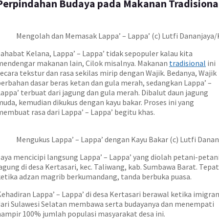
Perpindahan Budaya pada Makanan Tradisiona
Mengolah dan Memasak Lappa’ – Lappa’ (c) Lutfi Dananjaya
ahabat Kelana, Lappa’ – Lappa’ tidak sepopuler kalau kita
mendengar makanan lain, Cilok misalnya. Makanan
tradisional
ini
ecara tekstur dan rasa sekilas mirip dengan Wajik. Bedanya, Wajik
berbahan dasar beras ketan dan gula merah, sedangkan Lappa’ –
appa’ terbuat dari jagung dan gula merah. Dibalut daun jagung
muda, kemudian dikukus dengan kayu bakar. Proses ini yang
membuat rasa dari Lappa’ – Lappa’ begitu khas.
Mengukus Lappa’ – Lappa’ dengan Kayu Bakar (c) Lutfi Dana
Saya mencicipi langsung Lappa’ – Lappa’ yang diolah petani-petan
agung di desa Kertasari, kec. Taliwang, kab. Sumbawa Barat. Tepat
ketika adzan magrib berkumandang, tanda berbuka puasa.
ehadiran Lappa’ – Lappa’ di desa Kertasari berawal ketika imigra
dari Sulawesi Selatan membawa serta budayanya dan menempati
hampir 100% jumlah populasi masyarakat desa ini.