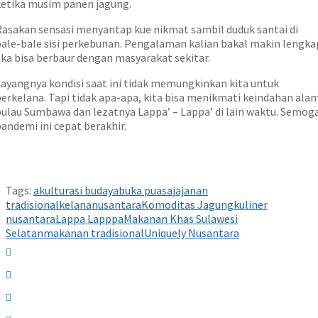
ketika musim panen jagung.
Rasakan sensasi menyantap kue nikmat sambil duduk santai di
bale-bale sisi perkebunan. Pengalaman kalian bakal makin lengka
ika bisa berbaur dengan masyarakat sekitar.
Sayangnya kondisi saat ini tidak memungkinkan kita untuk
berkelana. Tapi tidak apa-apa, kita bisa menikmati keindahan ala
pulau Sumbawa dan lezatnya Lappa’ – Lappa’ di lain waktu. Semog
andemi ini cepat berakhir.
Tags:
akulturasi budaya
buka puasa
jajanan
tradisional
kelananusantara
Komoditas Jagung
kuliner
nusantara
Lappa Lapppa
Makanan Khas Sulawesi
Selatan
makanan tradisional
Uniquely Nusantara