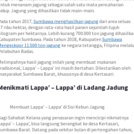
untuk menanam jagung sebagai salah satu mata pencaharian
hidup. Jagung yang dihasilkan tidak main-main.
Pada tahun 2017,
Sumbawa menghasilkan jagung
dari area seluas
7 ribu hektar, dengan rata-rata hasil panen sejumlah tujuh
ilogram per hektarnya. Lebih kurang 700.000 ton jagung dihasilka
Kabupaten Sumbawa. Pada tahun 2018, Kabupaten
Sumbawa
Mengeskpor 11.500 ton jagung
ke negara tetangga, Filipina melalu
Pelabuhan Badas.
Melimpahnya hasil jagung inilah yang membuat makanan
radisional, Lappa’ – Lappa’ ini masih bertahan. Dilestarikan oleh
masyarakat Sumbawa Barat, khususnya di desa Kertasari.
Menikmati Lappa’ – Lappa’ di Ladang Jadung
Membuat Lappa’ – Lappa’ di Sisi Kebun Jagung
Bagi Sahabat Kelana yang penasaran ingin mencicipi nikmatnya
appa’ – Lappa’, bisa langsung berangkat ke desa Kertasari,
Sumbawa Barat. Datang pada sekitar bulan di pertengahan tahun,